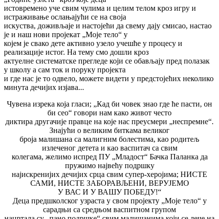
истовремено уче свим чулима и целим телом кроз игру и
истраживање ослањајући се на своја
искуства, доживљаје и настојећи да свему дају смисао, настао
је и наш нови пројекат „Моје тело“ у
којем је свако дете активно узело учешће у процесу и
реализације истог. На тему смо дошли кроз
актуелне систематске прегледе који се обављају пред полазак
у школу а сам ток и поруку пројекта
и где нас је то одвело, можете видети у предстојећих неколико
минута дечијих изјава...
Чувена изрека која гласи; „Кад би човек знао где ће пасти, он
би сео“ говори нам како живот често
диктира другачије правце на које нас преусмери „неспремне“.
Знајући о великим биткама великог
броја малишана са малигним болестима, као родитељ
излеченог детета и као васпитач са свим
колегама, желимо испред ПУ „Младост“ Бачка Паланка да
пружимо највећу подршку
најискренијих дечијих срца свим супер-херојима; НИСТЕ
САМИ, НИСТЕ ЗАБОРАВЉЕНИ, ВЕРУЈЕМО
У ВАС И У ВАШУ ПОБЕДУ!“
Деца предшколског узраста у свом пројекту „Моје тело“ у
сарадњи са средњом васпитном групом
нацртала су „пано подршке“ свим малишанима који се лече на