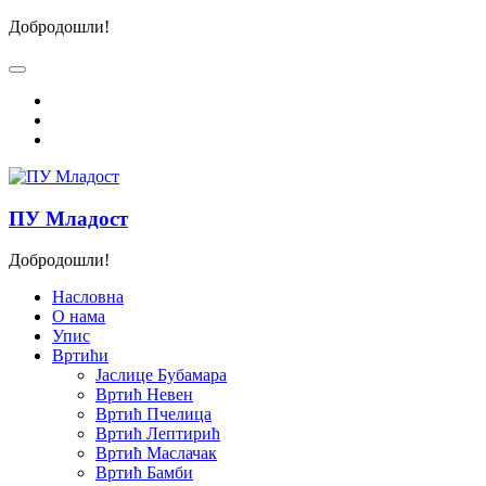
Добродошли!
ПУ Младост
Добродошли!
Насловна
О нама
Упис
Вртићи
Јаслице Бубамара
Вртић Невен
Вртић Пчелица
Вртић Лептирић
Вртић Маслачак
Вртић Бамби