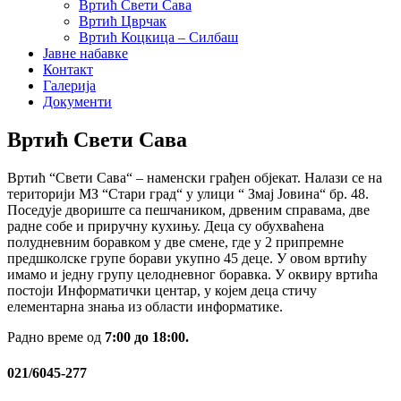
Вртић Свети Сава
Вртић Цврчак
Вртић Коцкица – Силбаш
Јавне набавке
Контакт
Галерија
Документи
Вртић Свети Сава
Вртић “Свети Сава“ – наменски грађен објекат. Налази се на
територији МЗ “Стари град“ у улици “ Змај Јовина“ бр. 48.
Поседује двориште са пешчаником, дрвеним справама, две
радне собе и приручну кухињу. Деца су обухваћена
полудневним боравком у две смене, где у 2 припремне
предшколске групе борави укупно 45 деце. У овом вртићу
имамо и једну групу целодневног боравка. У оквиру вртића
постоји Информатички центар, у којем деца стичу
елементарна знања из области информатике.
Радно време од
7:00 до 18:00.
021/6045-277