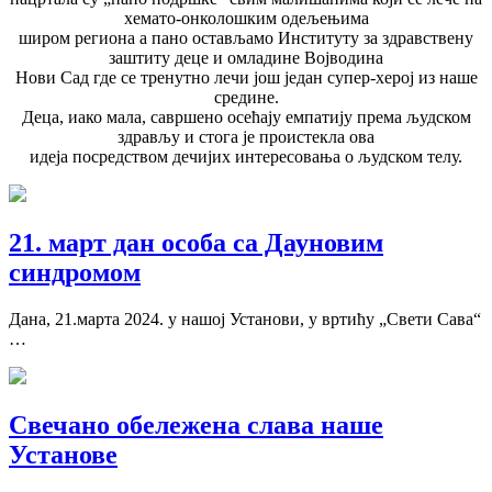
хемато-онколошким одељењима
широм региона а пано остављамо Институту за здравствену
заштиту деце и омладине Војводина
Нови Сад где се тренутно лечи још један супер-херој из наше
средине.
Деца, иако мала, савршено осећају емпатију према људском
здрављу и стога је проистекла ова
идеја посредством дечијих интересовања о људском телу.
21. март дан особа са Дауновим
синдромом
Дана, 21.марта 2024. у нашој Установи, у вртићу „Свети Сава“
…
Свечано обележена слава наше
Установе