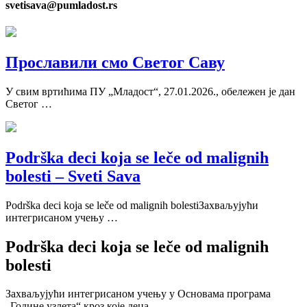
svetisava@pumladost.rs
Прославили смо Светог Саву
У свим вртићима ПУ „Младост“, 27.01.2026., обележен је дан
Светог …
Podrška deci koja se leče od malignih
bolesti – Sveti Sava
Podrška deci koja se leče od malignih bolestiЗахваљујући
интегрисаном учењу …
Podrška deci koja se leče od malignih
bolesti
Захваљујући интегрисаном учењу у Основама програма
„Године узлета“ кроз које деца