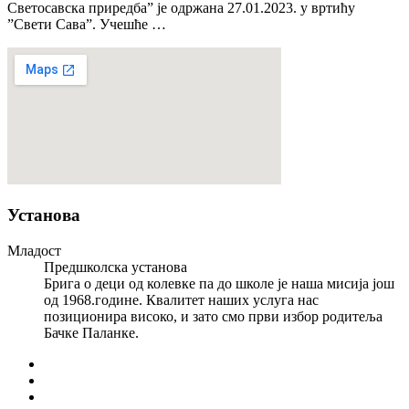
Светосавска приредба” је одржана 27.01.2023. у вртићу
”Свети Сава”. Учешће …
Установа
Младост
Предшколска установа
Брига о деци од колевке па до школе је наша мисија још
од 1968.године. Квалитет наших услуга нас
позиционира високо, и зато смо први избор родитеља
Бачке Паланке.